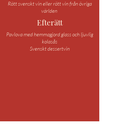
Rött svenskt vin eller rött vin från övriga
världen
Efterätt
Pavlova med hemmagjord glass och ljuvlig
kolasås
Svenskt dessertvin