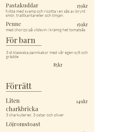
Pastakuddar
159kr
fyllda med svamp och ricotta i en sås av brynt
smör, trattkantareller och timjan.
Penne
159kr
med chorizo på vildsvin i krämig het tomatsås
För barn
3 st klassiska pannkakor med vår egen sylt och
grädde
85kr
Förrätt
Liten
149kr
charkbricka
3 charkuterier, 3 ostar och oliver
Löjromstoast